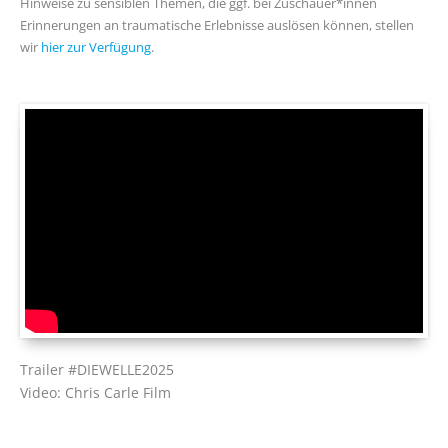
Hinweise zu sensiblen Themen, die ggf. bei Zuschauer*innen
Erinnerungen an traumatische Erlebnisse auslösen können, stellen
wir
hier zur Verfügung
.
Trailer #DIEWELLE2025
Video: Chris Carle Film