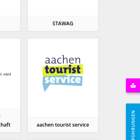
STAWAG
F
chaft
aachen tourist service