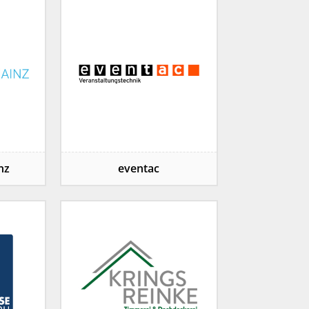
nz
eventac