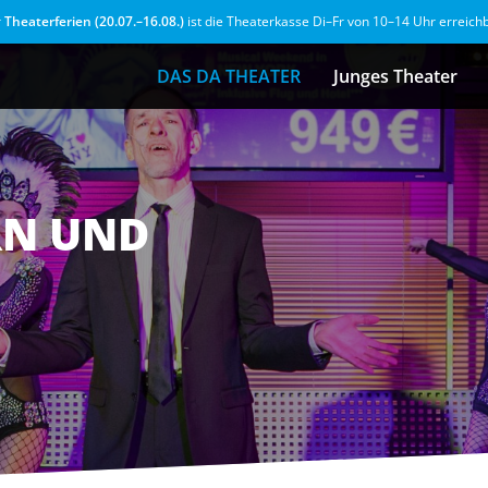
r
Theaterferien (20.07.–16.08.)
ist die Theaterkasse Di–Fr von 10–14 Uhr erreich
DAS DA THEATER
Junges Theater
RN UND