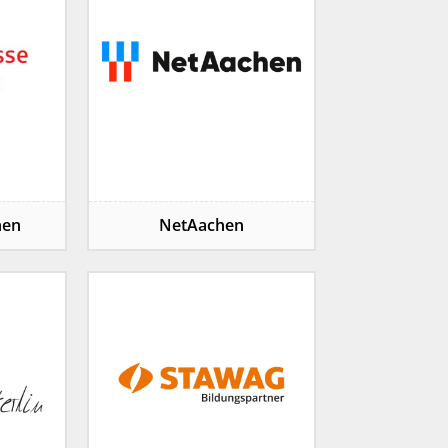
hen
NetAachen