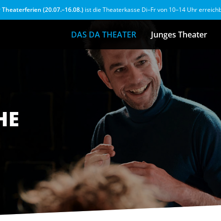
r
Theaterferien (20.07.–16.08.)
ist die Theaterkasse Di–Fr von 10–14 Uhr erreich
DAS DA THEATER
Junges Theater
HE