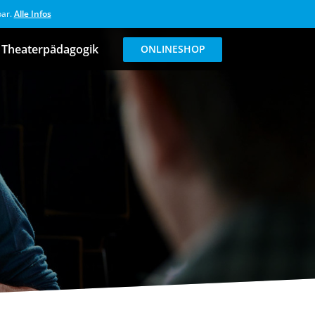
bar.
Alle Infos
Theaterpädagogik
ONLINESHOP