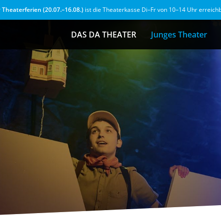
r
Theaterferien (20.07.–16.08.)
ist die Theaterkasse Di–Fr von 10–14 Uhr erreich
DAS DA THEATER
Junges Theater