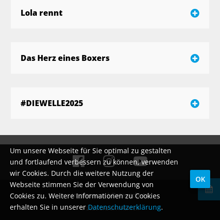
Lola rennt
Das Herz eines Boxers
#DIEWELLE2025
Um unsere Webseite für Sie optimal zu gestalten
und fortlaufend verbessern zu können, verwenden
wir Cookies. Durch die weitere Nutzung der
OK
Webseite stimmen Sie der Verwendung von
Impressum
|
Datenschutz
Cookies zu. Weitere Informationen zu Cookies
erhalten Sie in unserer
Datenschutzerklärung
.
© 2026 DAS DA THEATER