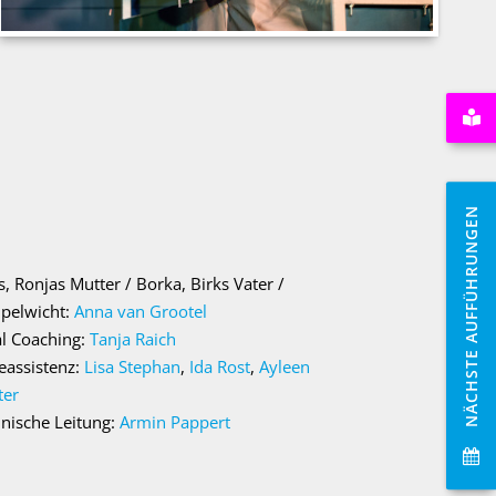
NÄCHSTE AUFFÜHRUNGEN
s, Ronjas Mutter / Borka, Birks Vater /
pelwicht:
Anna van Grootel
l Coaching:
Tanja Raich
eassistenz:
Lisa Stephan
,
Ida Rost
,
Ayleen
ter
nische Leitung:
Armin Pappert