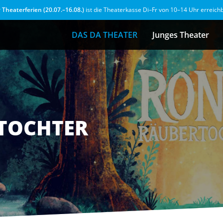
r
Theaterferien (20.07.–16.08.)
ist die Theaterkasse Di–Fr von 10–14 Uhr erreich
DAS DA THEATER
Junges Theater
TOCHTER