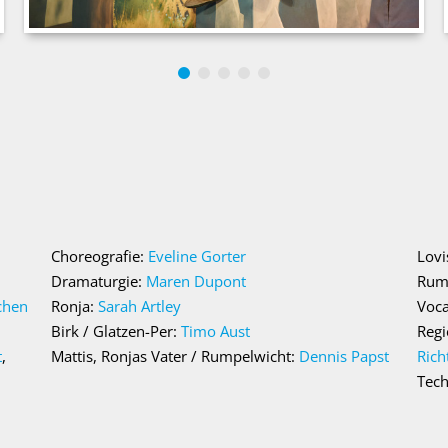
Choreografie:
Eveline Gorter
Lovi
Dramaturgie:
Maren Dupont
Rum
chen
Ronja:
Sarah Artley
Voca
Birk / Glatzen-Per:
Timo Aust
Regi
t
,
Mattis, Ronjas Vater / Rumpelwicht:
Dennis Papst
Rich
Tech