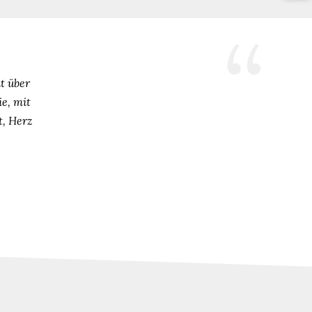
it über
e, mit
t, Herz