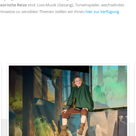
sorische Reize
sind: Live-Musik (Gesang), Toneinspieler, wechselndes
. Hinweise zu sensiblen Themen stellen wir Ihnen
hier zur Verfügung
.