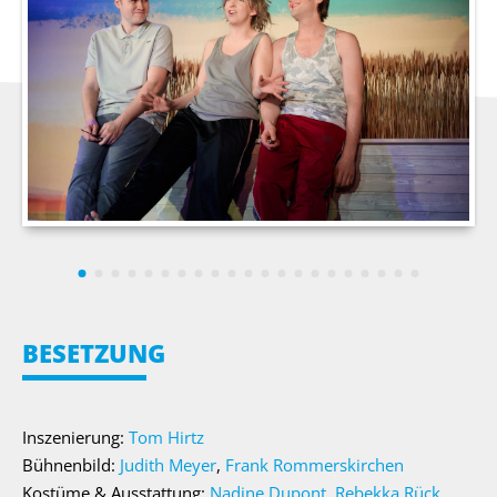
BESETZUNG
Inszenierung:
Tom Hirtz
Bühnenbild:
Judith Meyer
,
Frank Rommerskirchen
Kostüme & Ausstattung:
Nadine Dupont
,
Rebekka Rück