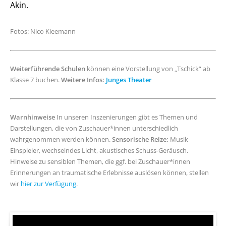
Akin.
Fotos: Nico Kleemann
Weiterführende Schulen
können eine Vorstellung von „Tschick“ ab
Klasse 7 buchen.
Weitere Infos:
Junges Theater
Warnhinweise
In unseren Inszenierungen gibt es Themen und
Darstellungen, die von Zuschauer*innen unterschiedlich
wahrgenommen werden können.
Sensorische Reize:
Musik-
Einspieler, wechselndes Licht, akustisches Schuss-Geräusch.
Hinweise zu sensiblen Themen, die ggf. bei Zuschauer*innen
Erinnerungen an traumatische Erlebnisse auslösen können, stellen
wir
hier zur Verfügung
.