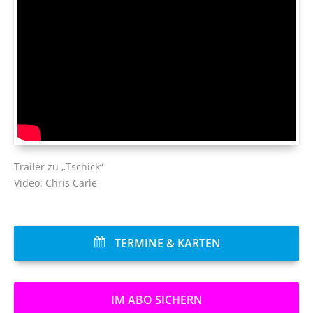
Trailer zu „Tschick“
Video: Chris Carle
TERMINE & KARTEN
IM ABO SICHERN