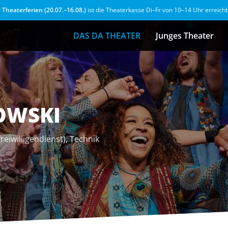
r
Theaterferien (20.07.–16.08.)
ist die Theaterkasse Di–Fr von 10–14 Uhr erreich
DAS DA THEATER
Junges Theater
OWSKI
eiwilligendienst), Technik