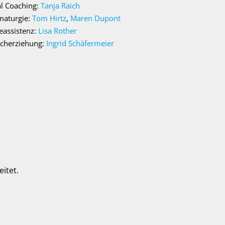
l Coaching:
Tanja Raich
maturgie:
Tom Hirtz
,
Maren Dupont
eassistenz:
Lisa Rother
echerziehung:
Ingrid Schäfermeier
itet.