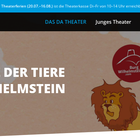
r
Theaterferien (20.07.–16.08.)
ist die Theaterkasse Di–Fr von 10–14 Uhr erreich
DAS DA THEATER
Junges Theater
 DER TIERE
HELMSTEIN