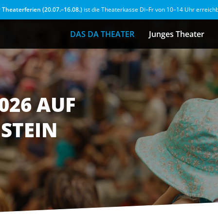
r
Theaterferien (20.07.–16.08.)
ist die Theaterkasse Di–Fr von 10–14 Uhr erreich
DAS DA THEATER
Junges Theater
026 AUF
STEIN