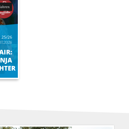
Jahren
t 25/26
07.2026
AIR:
NJA
HTER