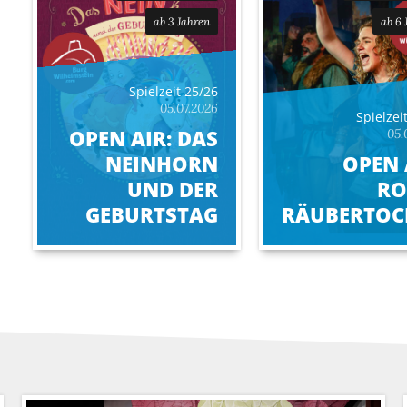
ab 3 Jahren
ab 6 
Spielzeit 25/26
05.07.2026
Spielzei
OPEN AIR: DAS
05.
NEINHORN
OPEN 
UND DER
RO
GEBURTSTAG
RÄUBERTOC