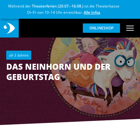
Während der
Theaterferien (20.07.–16.08.)
ist die Theaterkasse
Di–Fr von 10–14 Uhr erreichbar.
Alle Infos
ONLINESHOP
ab 3 Jahren
DAS NEINHORN UND DER
GEBURTSTAG