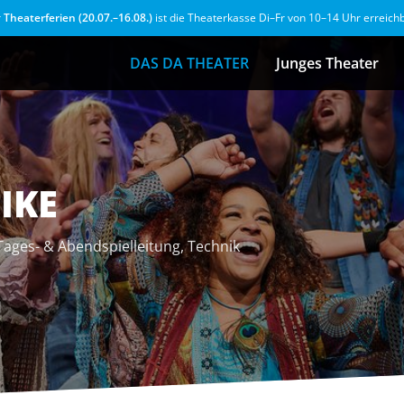
r
Theaterferien (20.07.–16.08.)
ist die Theaterkasse Di–Fr von 10–14 Uhr erreich
DAS DA THEATER
Junges Theater
IKE
Tages- & Abendspielleitung, Technik