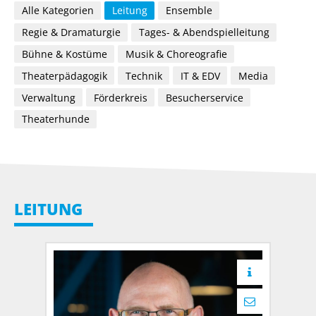
Alle Kategorien
Leitung
Ensemble
Regie & Dramaturgie
Tages- & Abendspielleitung
Bühne & Kostüme
Musik & Choreografie
Theaterpädagogik
Technik
IT & EDV
Media
Verwaltung
Förderkreis
Besucherservice
Theaterhunde
LEITUNG
mehr erfahr
assistenz@d