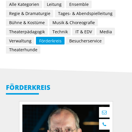
Alle Kategorien
Leitung
Ensemble
Regie & Dramaturgie
Tages- & Abendspielleitung
Bühne & Kostüme
Musik & Choreografie
Theaterpädagogik
Technik
IT & EDV
Media
Verwaltung
Förderkreis
Besucherservice
Theaterhunde
FÖRDERKREIS
foerderkrei
0241 17 41 