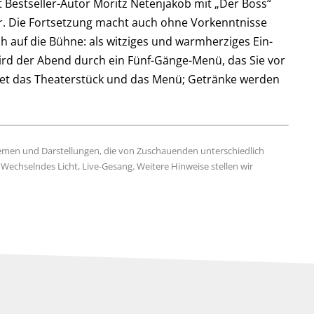
t Bestseller-Autor Moritz Netenjakob mit „Der Boss“
er. Die Fortsetzung macht auch ohne Vorkenntnisse
sh auf die Bühne: als witziges und warmherziges Ein-
ird der Abend durch ein Fünf-Gänge-Menü, das Sie vor
tet das Theaterstück und das Menü; Getränke werden
emen und Darstellungen, die von Zuschauenden unterschiedlich
Wechselndes Licht, Live-Gesang. Weitere Hinweise stellen wir