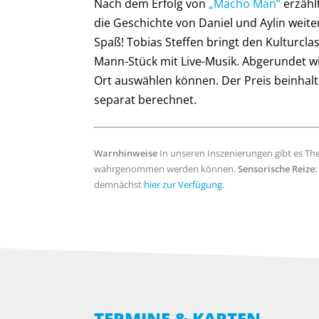
Nach dem Erfolg von
„Macho Man“
erzähl
die Geschichte von Daniel und Aylin weit
Spaß! Tobias Steffen bringt den Kulturcla
Mann-Stück mit Live-Musik. Abgerundet w
Ort auswählen können. Der Preis beinhal
separat berechnet.
Warnhinweise
In unseren Inszenierungen gibt es Th
wahrgenommen werden können.
Sensorische Reize:
demnächst
hier zur Verfügung
.
TERMINE & KARTEN