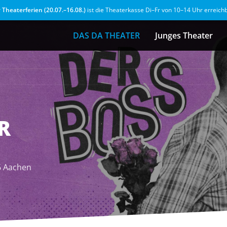
r
Theaterferien (20.07.–16.08.)
ist die Theaterkasse Di–Fr von 10–14 Uhr erreich
DAS DA THEATER
Junges Theater
R
6 Aachen