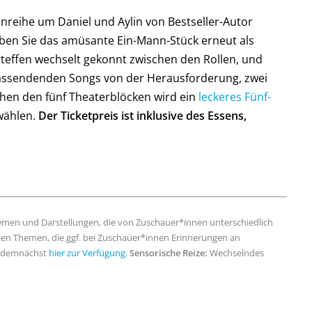
reihe um Daniel und Aylin von Bestseller-Autor
eben Sie das amüsante Ein-Mann-Stück erneut als
Steffen wechselt gekonnt zwischen den Rollen, und
passendenden Songs von der Herausforderung, zwei
chen den fünf Theaterblöcken wird ein
leckeres Fünf-
swählen.
Der Ticketpreis ist inklusive des Essens,
emen und Darstellungen, die von Zuschauer*innen unterschiedlich
n Themen, die ggf. bei Zuschauer*innen Erinnerungen an
ir demnächst
hier zur Verfügung
.
Sensorische Reize:
Wechselndes