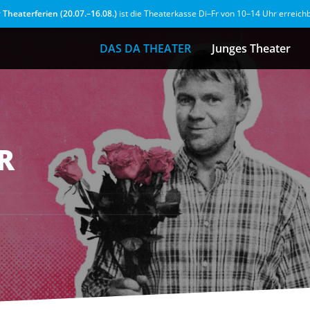
r
Theaterferien (20.07.–16.08.)
ist die Theaterkasse Di–Fr von 10–14 Uhr erreich
DAS DA THEATER
Junges Theater
R