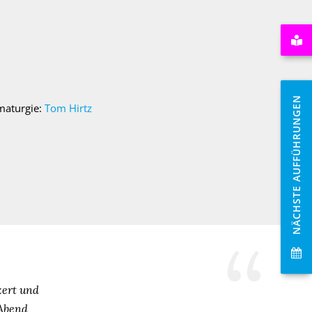
NÄCHSTE AUFFÜHRUNGEN
maturgie:
Tom Hirtz
zert und
 Abend