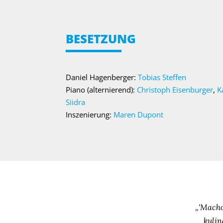
BESETZUNG
Daniel Hagenberger:
Tobias Steffen
Piano (alternierend):
Christoph Eisenburger
,
Ka
Siidra
Inszenierung:
Maren Dupont
„'Macho
kulin