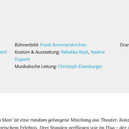
Bühnenbild:
Frank Rommerskirchen
Dra
irit
Kostüm & Ausstattung:
Rebekka Rück
,
Nadine
Dupont
Musikalische Leitung:
Christoph Eisenburger
 Man' ist eine rundum gelungene Mischung aus Theater, Kon
arischem Erlebnis. Drei Stunden verfliegen wie im Flug – der