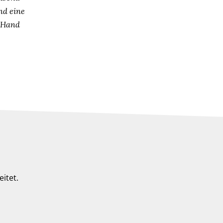
nd eine
n Hand
itet.