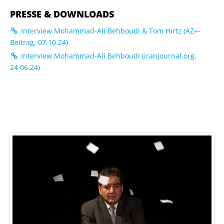
PRESSE & DOWNLOADS
Interview Mohammad-Ali Behboudi & Tom Hirtz (AZ+-
Beitrag, 07.10.24)
Interview Mohammad-Ali Behboudi (iranjournal.org,
24.06.24)