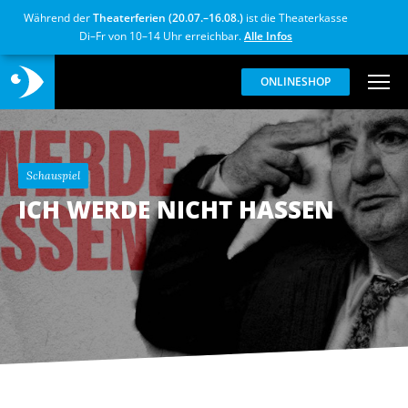
Während der
Theaterferien (20.07.–16.08.)
ist die Theaterkasse
Di–Fr von 10–14 Uhr erreichbar.
Alle Infos
ONLINESHOP
Schauspiel
ICH WERDE NICHT HASSEN