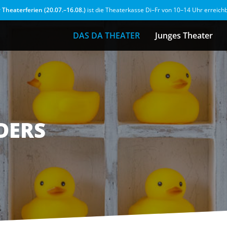
r
Theaterferien (20.07.–16.08.)
ist die Theaterkasse Di–Fr von 10–14 Uhr erreich
DAS DA THEATER
Junges Theater
DERS