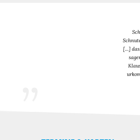
Sch
Schnute
[...] d
sage
Klaus
urkom