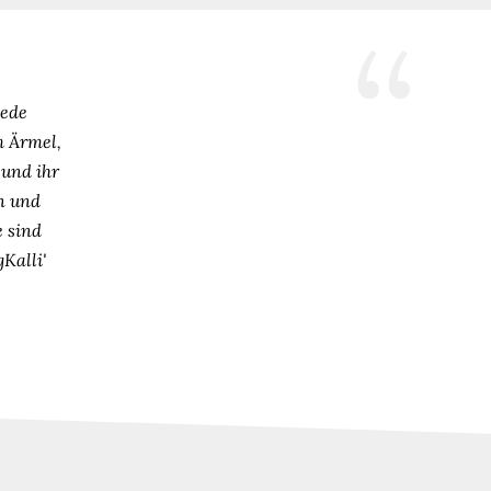
jede
m Ärmel,
 und ihr
n und
e sind
Kalli'