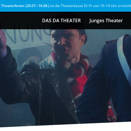
r
Theaterferien (20.07.–16.08.)
ist die Theaterkasse Di–Fr von 10–14 Uhr erreich
DAS DA THEATER
Junges Theater