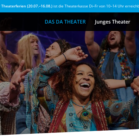
r
Theaterferien (20.07.–16.08.)
ist die Theaterkasse Di–Fr von 10–14 Uhr erreich
DAS DA THEATER
Junges Theater