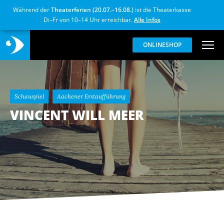
Während der
Theaterferien (20.07.–16.08.)
ist die Theaterkasse
Di–Fr von 10–14 Uhr erreichbar.
Alle Infos
ONLINESHOP
Schauspiel
Aachener Erstaufführung
VINCENT WILL MEER