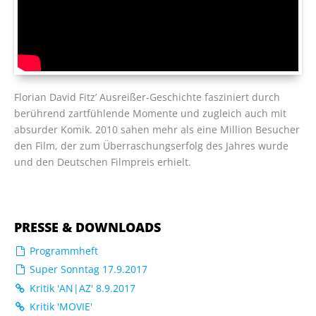
Florian David Fitz’ Ausreißer-Geschichte fasziniert durch
berührend zartfühlende Momente und zugleich auch mit
absurder Komik. 2010 sahen mehr als eine Million Besucher
den Film, der zum Überraschungserfolg des Jahres wurde
und den Deutschen Filmpreis erhielt.
PRESSE & DOWNLOADS
Programmheft
Super Sonntag 17.9.2017
Kritik 'AN|AZ' 8.9.2017
Kritik 'MOVIE'